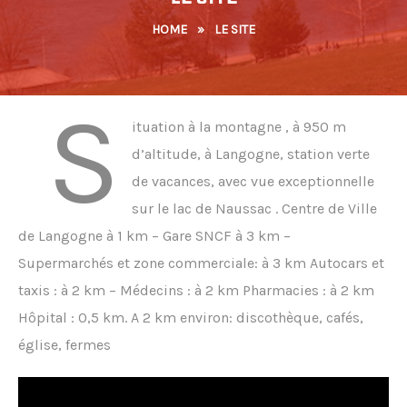
HOME
»
LE SITE
S
ituation à la montagne , à 950 m
d’altitude, à Langogne, station verte
de vacances, avec vue exceptionnelle
sur le lac de Naussac . Centre de Ville
de Langogne à 1 km – Gare SNCF à 3 km –
Supermarchés et zone commerciale: à 3 km Autocars et
taxis : à 2 km – Médecins : à 2 km Pharmacies : à 2 km
Hôpital : 0,5 km. A 2 km environ: discothèque, cafés,
église, fermes