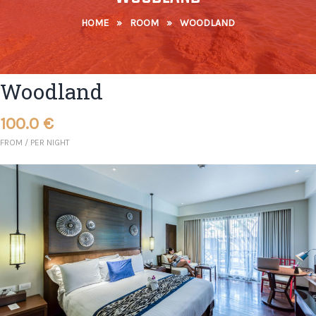
HOME
»
ROOM
»
WOODLAND
Woodland
100.0
€
FROM
/
PER NIGHT