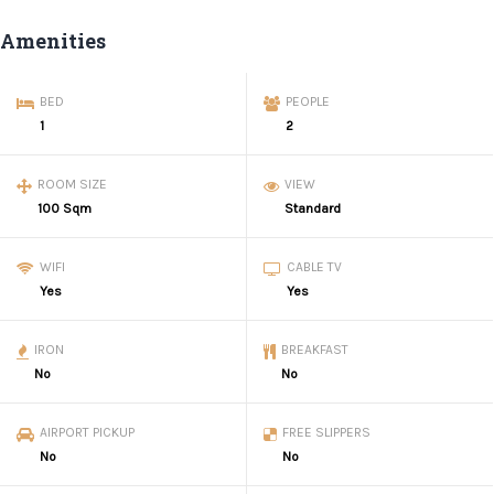
Amenities
BED
PEOPLE
1
2
ROOM SIZE
VIEW
100 Sqm
Standard
WIFI
CABLE TV
Yes
Yes
IRON
BREAKFAST
No
No
AIRPORT PICKUP
FREE SLIPPERS
No
No